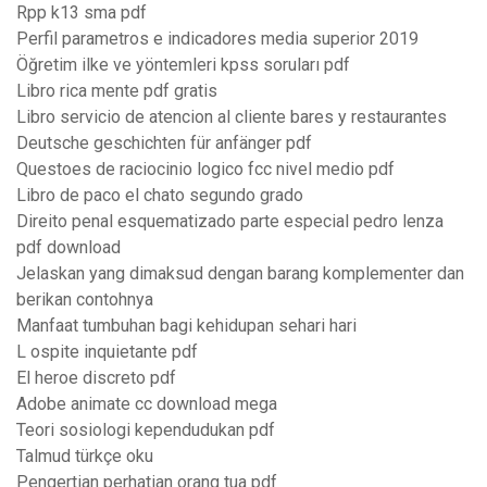
Rpp k13 sma pdf
Perfil parametros e indicadores media superior 2019
Öğretim ilke ve yöntemleri kpss soruları pdf
Libro rica mente pdf gratis
Libro servicio de atencion al cliente bares y restaurantes
Deutsche geschichten für anfänger pdf
Questoes de raciocinio logico fcc nivel medio pdf
Libro de paco el chato segundo grado
Direito penal esquematizado parte especial pedro lenza
pdf download
Jelaskan yang dimaksud dengan barang komplementer dan
berikan contohnya
Manfaat tumbuhan bagi kehidupan sehari hari
L ospite inquietante pdf
El heroe discreto pdf
Adobe animate cc download mega
Teori sosiologi kependudukan pdf
Talmud türkçe oku
Pengertian perhatian orang tua pdf