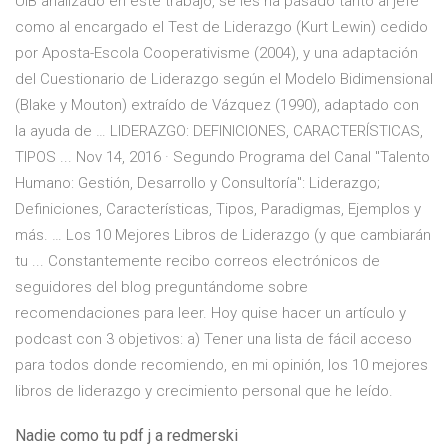
UIB analizado en este trabajo, se les ha pasado tanto al jefe
como al encargado el Test de Liderazgo (Kurt Lewin) cedido
por Aposta-Escola Cooperativisme (2004), y una adaptación
del Cuestionario de Liderazgo según el Modelo Bidimensional
(Blake y Mouton) extraído de Vázquez (1990), adaptado con
la ayuda de … LIDERAZGO: DEFINICIONES, CARACTERÍSTICAS,
TIPOS ... Nov 14, 2016 · Segundo Programa del Canal "Talento
Humano: Gestión, Desarrollo y Consultoría": Liderazgo;
Definiciones, Características, Tipos, Paradigmas, Ejemplos y
más. … Los 10 Mejores Libros de Liderazgo (y que cambiarán
tu ... Constantemente recibo correos electrónicos de
seguidores del blog preguntándome sobre
recomendaciones para leer. Hoy quise hacer un artículo y
podcast con 3 objetivos: a) Tener una lista de fácil acceso
para todos donde recomiendo, en mi opinión, los 10 mejores
libros de liderazgo y crecimiento personal que he leído.
Nadie como tu pdf j a redmerski