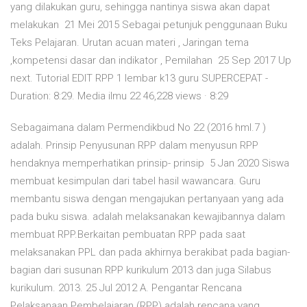
yang dilakukan guru, sehingga nantinya siswa akan dapat
melakukan 21 Mei 2015 Sebagai petunjuk penggunaan Buku
Teks Pelajaran. Urutan acuan materi , Jaringan tema
,kompetensi dasar dan indikator , Pemilahan 25 Sep 2017 Up
next. Tutorial EDIT RPP 1 lembar k13 guru SUPERCEPAT -
Duration: 8:29. Media ilmu 22 46,228 views · 8:29
Sebagaimana dalam Permendikbud No 22 (2016 hml.7 )
adalah. Prinsip Penyusunan RPP dalam menyusun RPP
hendaknya memperhatikan prinsip- prinsip 5 Jan 2020 Siswa
membuat kesimpulan dari tabel hasil wawancara. Guru
membantu siswa dengan mengajukan pertanyaan yang ada
pada buku siswa. adalah melaksanakan kewajibannya dalam
membuat RPP.Berkaitan pembuatan RPP pada saat
melaksanakan PPL dan pada akhirnya berakibat pada bagian-
bagian dari susunan RPP kurikulum 2013 dan juga Silabus
kurikulum. 2013. 25 Jul 2012 A. Pengantar Rencana
Pelaksanaan Pembelajaran (RPP) adalah rencana yang