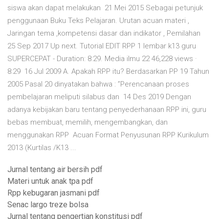
siswa akan dapat melakukan 21 Mei 2015 Sebagai petunjuk
penggunaan Buku Teks Pelajaran. Urutan acuan materi ,
Jaringan tema ,kompetensi dasar dan indikator , Pemilahan
25 Sep 2017 Up next. Tutorial EDIT RPP 1 lembar k13 guru
SUPERCEPAT - Duration: 8:29. Media ilmu 22 46,228 views ·
8:29 16 Jul 2009 A. Apakah RPP itu? Berdasarkan PP 19 Tahun
2005 Pasal 20 dinyatakan bahwa : ”Perencanaan proses
pembelajaran meliputi silabus dan 14 Des 2019 Dengan
adanya kebijakan baru tentang penyederhanaan RPP ini, guru
bebas membuat, memilih, mengembangkan, dan
menggunakan RPP Acuan Format Penyusunan RPP Kurikulum
2013 (Kurtilas /K13 ...
Jurnal tentang air bersih pdf
Materi untuk anak tpa pdf
Rpp kebugaran jasmani pdf
Senac largo treze bolsa
Jurnal tentang pengertian konstitusi pdf