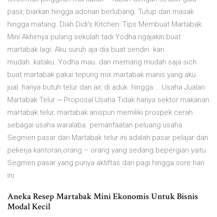
pasir, biarkan hingga adonan berlubang. Tutup dan masak
hingga matang. Diah Didi's Kitchen: Tips Membuat Martabak
Mini Akhirnya pulang sekolah tadi Yodha ngajakin buat
martabak lagi. Aku suruh aja dia buat sendiri..kan
mudah..kataku. Yodha mau..dan memang mudah saja sich
buat martabak pakai tepung mix martabak manis yang aku
jual..hanya butuh telur dan air, di aduk..hingga … Usaha Jualan
Martabak Telur ~ Proposal Usaha Tidak hanya sektor makanan
martabak telur, martabak anispun memiliki prospek cerah
sebagai usaha waralaba. pemanfaatan peluang usaha
Segmen pasar dari Martabak telur ini adalah pasar pelajar dan
pekerja kantoran,orang – orang yang sedang bepergian yaitu
Segmen pasar yang punya aktiftas dari pagi hingga sore hari
ini.
Aneka Resep Martabak Mini Ekonomis Untuk Bisnis
Modal Kecil