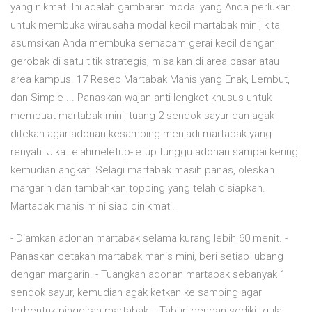
yang nikmat. Ini adalah gambaran modal yang Anda perlukan
untuk membuka wirausaha modal kecil martabak mini, kita
asumsikan Anda membuka semacam gerai kecil dengan
gerobak di satu titik strategis, misalkan di area pasar atau
area kampus. 17 Resep Martabak Manis yang Enak, Lembut,
dan Simple ... Panaskan wajan anti lengket khusus untuk
membuat martabak mini, tuang 2 sendok sayur dan agak
ditekan agar adonan kesamping menjadi martabak yang
renyah. Jika telahmeletup-letup tunggu adonan sampai kering
kemudian angkat. Selagi martabak masih panas, oleskan
margarin dan tambahkan topping yang telah disiapkan.
Martabak manis mini siap dinikmati.
- Diamkan adonan martabak selama kurang lebih 60 menit. -
Panaskan cetakan martabak manis mini, beri setiap lubang
dengan margarin. - Tuangkan adonan martabak sebanyak 1
sendok sayur, kemudian agak ketkan ke samping agar
terbentuk pinggiran martabak. - Taburi dengan sedikit gula