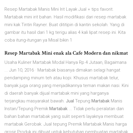
Resep Martabak Manis Mini Irit Layak Jual + tips favorit.
Martabak mini irit bahan. Hasil modifikasi dari resep martabak
mini kak Tintin Rayner. Buat dititipin di kantin sekolah. Yang di
gambar itu hasil dari 1 kg terigu alias 4 kali lipat resep ini. Kita
coba itung-itungan ya Misal bikin 1
Resep Martabak Mini enak ala Cafe Modern dan nikmat
Usaha Kuliner Martabak Modal Hanya Rp 4 Jutaan, Bagaimana
... Jun 10, 2016 · Martabak biasanya dimakan selagi hangat
pendamping minum teh atau kopi. Khusus martabak telur,
banyak juga orang yang menjadikannya teman makan nasi. Kini
di daerah banyak dijual martabak mini yang harganya
terjangkau masyarakat bawah.
Jual
Tepung
Martabak
Manis
Instan/Tepung Premik
Martabak
... Tidak perlu peralatan dan
bahan bahan martabak yang sulit seperti layaknya membuat
martabak Gerobak. Jual tepung Premik Martabak Manis harga
grosir Produk ini dibuat untuk kebutuhan pembuatan martabak