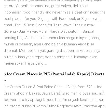
antoro: Superb cappuccino, great cakes, delicious
indonesian food, friendly and never miss a beat on finding the
best places for you. Sign up with Facebook or Sign up with
email. The 15 Best Places for Third Wave Grosir Minyak
Goreng - Jual Minyak Murah Harga Distributor ... Sangat
penting bagi Anda untuk menemukan harga minyak goreng
murah di pasaran, agar uang belanja bulanan Anda bisa
dihemat. Membeli minyak goreng di supermarket bisa saja
bukan pilihan yang tepat, sebab tempat ini biasanya akan
menerapkan harga yang …
5 Ice Cream Places in PIK (Pantai Indah Kapuk) Jakarta
...
Ice Cream Durian & Roti Bakar Orien - 43 tips from 570 ... Ice
Cream Shop in Bekasi, Jawa Barat. Skrg mah jd bysa aja.. not
too worth to try apalagi kl kudu bela2in dr jauh kesini.. enakan
ice cream durian di komp.Prima Regency! Azka Prasetya April