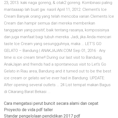
23, 2013. kaki naga goreng, & otak2 goreng. Kombinasi paling
mantaaaap lah buat gw. nasril April 11, 2012. Clement's Ice
Cream Banyak orang yang telah mencoba varian Clements Ice
Cream dan hampir semua dari mereka memberikan
tanggapan yang positif, baik tentang rasanya, komposisinya
dan juga manfaat bagi tubuh mereka. Jadi, jika Anda mencari
taste Ice Cream yang sesungguhnya, maka … LET’S GO
GELATO – Bandung | ANAKJAJAN.COM Sep 01, 2016 · Any
time is ice cream time!! During our last visit to Bandung,
AnakJajan and friends had a spontaneous visit to Let's Go
Gelato in Riau area, Bandung and it turned out to be the best
ice cream or gelato we've ever had in Bandung. UPDATE:
After opening several outlets … 24 List tempat makan Bagus
di Cikarang Barat Bekasi ...
Cara mengatasi perut buncit secara alami dan cepat
Proyecto de vida pdf taller
Standar pengelolaan pendidikan 2017 pdf