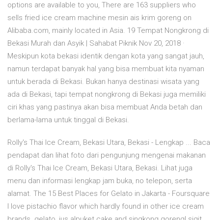
options are available to you, There are 163 suppliers who
sells fried ice cream machine mesin ais krim goreng on
Alibaba.com, mainly located in Asia. 19 Tempat Nongkrong di
Bekasi Murah dan Asyik | Sahabat Piknik Nov 20, 2018 ·
Meskipun kota bekasi identik dengan kota yang sangat jauh,
namun terdapat banyak hal yang bisa membuat kita nyaman
untuk berada di Bekasi. Bukan hanya destinasi wisata yang
ada di Bekasi, tapi tempat nongkrong di Bekasi juga memiliki
ciri khas yang pastinya akan bisa membuat Anda betah dan
berlama-lama untuk tinggal di Bekasi.
Rolly's Thai Ice Cream, Bekasi Utara, Bekasi - Lengkap ... Baca
pendapat dan lihat foto dari pengunjung mengenai makanan
di Rolly's Thai Ice Cream, Bekasi Utara, Bekasi. Lihat juga
menu dan informasi lengkap jam buka, no telepon, serta
alamat. The 15 Best Places for Gelato in Jakarta - Foursquare
I love pistachio flavor which hardly found in other ice cream
brands. gelato, jus alpuket cake and singkong goreng! sigit