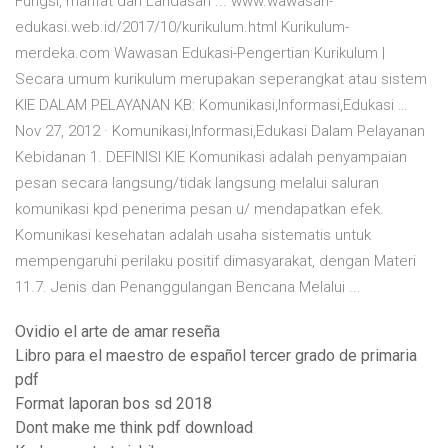
Fungsi, manfat dan Landasan ... www.wawasan-
edukasi.web.id/2017/10/kurikulum.html Kurikulum-
merdeka.com Wawasan Edukasi-Pengertian Kurikulum |
Secara umum kurikulum merupakan seperangkat atau sistem
KIE DALAM PELAYANAN KB: Komunikasi,Informasi,Edukasi …
Nov 27, 2012 · Komunikasi,Informasi,Edukasi Dalam Pelayanan
Kebidanan 1. DEFINISI KIE Komunikasi adalah penyampaian
pesan secara langsung/tidak langsung melalui saluran
komunikasi kpd penerima pesan u/ mendapatkan efek.
Komunikasi kesehatan adalah usaha sistematis untuk
mempengaruhi perilaku positif dimasyarakat, dengan Materi
11.7. Jenis dan Penanggulangan Bencana Melalui ...
Ovidio el arte de amar reseña
Libro para el maestro de español tercer grado de primaria
pdf
Format laporan bos sd 2018
Dont make me think pdf download