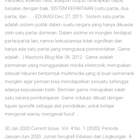
transaksi, kualitas hasil, ataupun output diharapkan dapat
berjalan dengan baik. SISTEM KEPARTAIAN (satu partai, dua
partai, dan ... - EDUKASI Dec 27, 2015 · Sistem satu partai
adalah sistem politik dalam suatu negara yang hanya dikuasai
oleh satu partai dominan. Dalam sistme ini mungkin terdapat
partai-partai lain, namun kekuatannya tidak signifikan dan
hanya ada satu partai yang menguasai pemerintahan. Game
adalah… | Waston's Blog Mar 04, 2012 · Game adalah
permainan yang menggunakan media elektronik, merupakan
sebuah hiburan berbentuk multimedia yang di buat semenarik
mungkin agar pemain bisa mendapatkan sesuatu sehingga
adanya kepuasaan batin. Bermain game merupakan salah
satu sarana pembelajaran. Game edukasi dibuat dengan
tujuan spesifik sebagai alat pendidikan, untuk belajar
mengenal warna, mengenal huruf …
30 Jan 2020 Current Issue. Vol. 4 No. 1 (2020): Periode
Januari-Juni 2020. Jurnal Geografi Edukasi dan Lingkungan A.