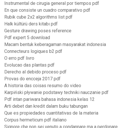
Instrumental de cirugia general por tiempos pdf
En que consiste un cuadro comparativo pdf
Rubik cube 2x2 algorithms list pdf
Halk kültürü ders kitabı pdf
Gesture drawing poses reference
Pdf expert 5 download
Macam bentuk keberagaman masyarakat indonesia
Connecteurs logiques b2 pdf
O erro pdf livro
Evolucao das plantas pdf
Derecho al debido proceso pdf
Provas do encceja 2017 pdf
A historia das coisas resumo do video
Karpiński pływanie podstawy techniki nauczanie pdf
Pdf intan pariwara bahasa indonesia kelas 12
Arti debet dan kredit dalam buku tabungan
Que es propiedades cuantitativas de la materia
Corpus hermeticum pdf italiano
Signore che non sei venuto a condannare ma a perdonare