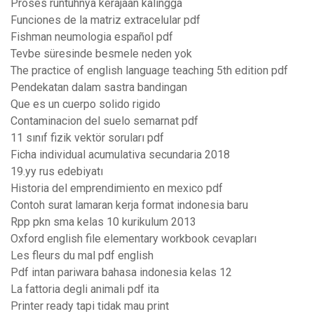
Proses runtuhnya kerajaan kalingga
Funciones de la matriz extracelular pdf
Fishman neumologia español pdf
Tevbe süresinde besmele neden yok
The practice of english language teaching 5th edition pdf
Pendekatan dalam sastra bandingan
Que es un cuerpo solido rigido
Contaminacion del suelo semarnat pdf
11 sınıf fizik vektör soruları pdf
Ficha individual acumulativa secundaria 2018
19.yy rus edebiyatı
Historia del emprendimiento en mexico pdf
Contoh surat lamaran kerja format indonesia baru
Rpp pkn sma kelas 10 kurikulum 2013
Oxford english file elementary workbook cevapları
Les fleurs du mal pdf english
Pdf intan pariwara bahasa indonesia kelas 12
La fattoria degli animali pdf ita
Printer ready tapi tidak mau print