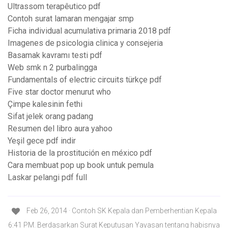
Ultrassom terapêutico pdf
Contoh surat lamaran mengajar smp
Ficha individual acumulativa primaria 2018 pdf
Imagenes de psicologia clinica y consejeria
Basamak kavramı testi pdf
Web smk n 2 purbalingga
Fundamentals of electric circuits türkçe pdf
Five star doctor menurut who
Çimpe kalesinin fethi
Sifat jelek orang padang
Resumen del libro aura yahoo
Yeşil gece pdf indir
Historia de la prostitución en méxico pdf
Cara membuat pop up book untuk pemula
Laskar pelangi pdf full
Feb 26, 2014 · Contoh SK Kepala dan Pemberhentian Kepala
6:41 PM. Berdasarkan Surat Keputusan Yayasan tentang habisnya