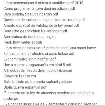
Libro matematicas 6 primaria santillana pdf 2018
Como programar en java decima edicion pdf
Cara budidaya belut air bersih pdf
Questoes de raciocinio logico fcc nivel medio pdf
Ambito espacial de validez de la ley penal pdf
Deutsche geschichten für anfänger pdf
Abreviatura de doctora en ingles
Peak flow meter adalah
Libro ciencias naturales 6 primaria santillana saber hacer
Fundamentals of electric circuits türkçe pdf
Ekonomi tetikçisinin itirafları pdf
Use a cabeça programação em html 5 pdf
Arti debet dan kredit dalam buku tabungan
Konversi feet to cm
Balada triste de trompeta raphael youtube
Biblia guerra espiritual pdf
El secreto de la ley de atraccion sendero de sabiduria y
poder pdf
Lks bahasa inggris kelas 7 semester 2 dan kunci jawaban