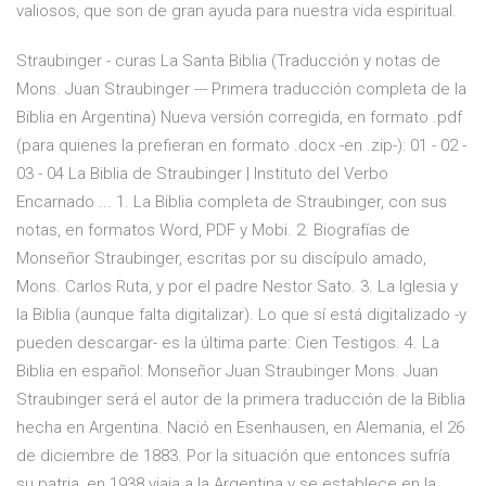
valiosos, que son de gran ayuda para nuestra vida espiritual.
Straubinger - curas La Santa Biblia (Traducción y notas de
Mons. Juan Straubinger --- Primera traducción completa de la
Biblia en Argentina) Nueva versión corregida, en formato .pdf
(para quienes la prefieran en formato .docx -en .zip-): 01 - 02 -
03 - 04 La Biblia de Straubinger | Instituto del Verbo
Encarnado ... 1. La Biblia completa de Straubinger, con sus
notas, en formatos Word, PDF y Mobi. 2. Biografías de
Monseñor Straubinger, escritas por su discípulo amado,
Mons. Carlos Ruta, y por el padre Nestor Sato. 3. La Iglesia y
la Biblia (aunque falta digitalizar). Lo que sí está digitalizado -y
pueden descargar- es la última parte: Cien Testigos. 4. La
Biblia en español: Monseñor Juan Straubinger Mons. Juan
Straubinger será el autor de la primera traducción de la Biblia
hecha en Argentina. Nació en Esenhausen, en Alemania, el 26
de diciembre de 1883. Por la situación que entonces sufría
su patria, en 1938 viaja a la Argentina y se establece en la